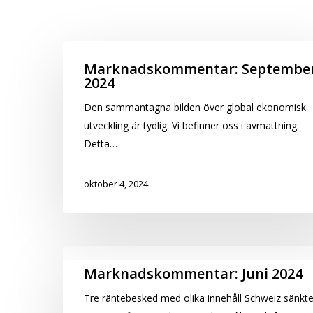
Marknadskommentar:
Marknadskommentar: Septembe
2024
September
2024
Den sammantagna bilden över global ekonomisk
utveckling är tydlig. Vi befinner oss i avmattning.
Detta…
oktober 4, 2024
Marknadskommentar:
Marknadskommentar: Juni 2024
Juni
Tre räntebesked med olika innehåll Schweiz sänkt
2024