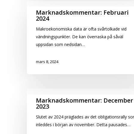
Marknadskommentar:
Marknadskommentar: Februari
2024
Februari
2024
Makroekonomiska data är ofta svårtolkade vid
vändningspunkter. De kan överraska på såväl
uppsidan som nedsidan…
mars 8, 2024
Marknadskommentar:
Marknadskommentar: December
2023
December
2023
Slutet av 2024 präglades av det obligationsrally s
inleddes i början av november. Detta pausades…