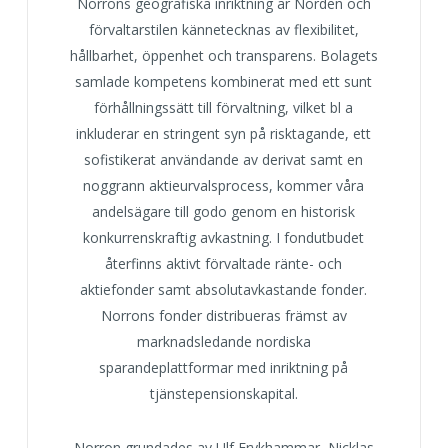
Norrons geografiska inriktning är Norden och
förvaltarstilen kännetecknas av flexibilitet,
hållbarhet, öppenhet och transparens. Bolagets
samlade kompetens kombinerat med ett sunt
förhållningssätt till förvaltning, vilket bl a
inkluderar en stringent syn på risktagande, ett
sofistikerat användande av derivat samt en
noggrann aktieurvalsprocess, kommer våra
andelsägare till godo genom en historisk
konkurrenskraftig avkastning. I fondutbudet
återfinns aktivt förvaltade ränte- och
aktiefonder samt absolutavkastande fonder.
Norrons fonder distribueras främst av
marknadsledande nordiska
sparandeplattformar med inriktning på
tjänstepensionskapital.
Norron grundades av Ulf Frykhammar, Nicklas