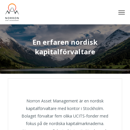
Skip
Men
to
main
content
En
erfaren
nordisk
kapitalförvaltare
Norron Asset Management är en nordisk
kapitalförvaltare med kontor i Stockholm.
Bolaget förvaltar fem olika UCITS-fonder med
fokus på de nordiska kapitalmarknaderna.