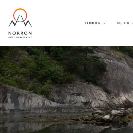
Skip
to
main
FONDER
MEDIA
content