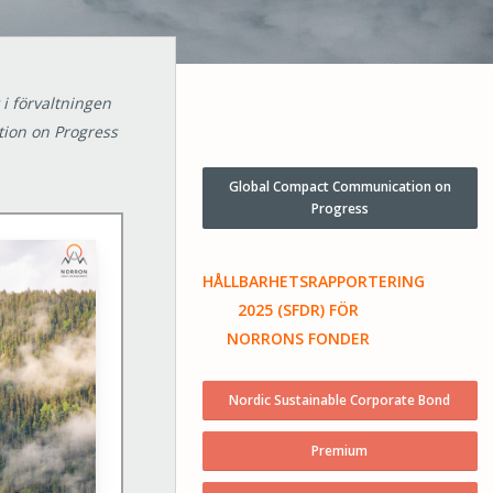
i förvaltningen
ion on Progress
Global Compact Communication on
Progress
HÅLLBARHETSRAPPORTERING
2025 (SFDR) FÖR
NORRONS FONDER
Nordic Sustainable Corporate Bond
Premium