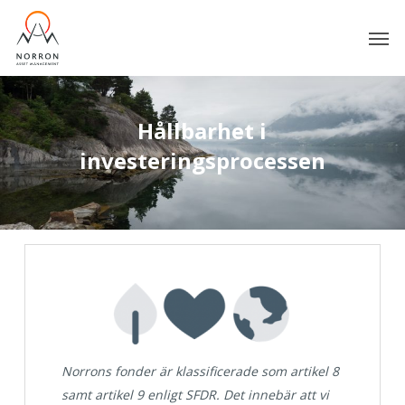
Skip
Men
to
main
content
Hållbarhet
i
investeringsprocessen
Norrons fonder är klassificerade som artikel 8
samt artikel 9 enligt SFDR. Det innebär att vi