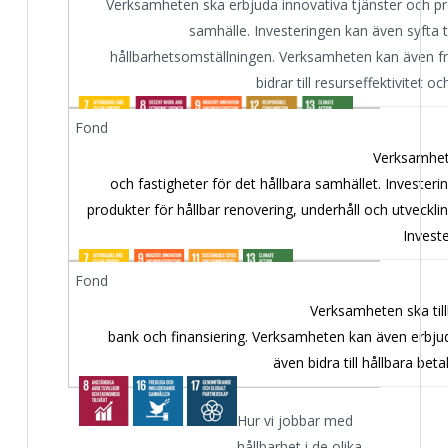
Verksamheten ska erbjuda innovativa tjänster och prod
samhälle. Investeringen kan även syfta t
hållbarhetsomställningen. Verksamheten kan även f
bidrar till resurseffektivitet 
Verksamhete
och fastigheter för det hållbara samhället. Invester
produkter för hållbar renovering, underhåll och utvecklin
Invest
Verksamheten ska till
bank och finansiering. Verksamheten kan även erbjud
även bidra till hållbara bet
Hur vi jobbar med
hållbarhet i de olika