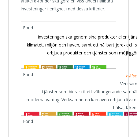
artikel 8-fonder ska göra en viss andel hållbara
investeringar i enlighet med dessa kriterier.
Investeringen ska genom sina produkter eller tjäns
klimatet, miljön och haven, samt ett hållbart jord- och
erbjuda produkter och tjänster som möjliggör
Häls
Verksamh
tjänster som bidrar till ett välfungerande samhäl
moderna vardag. Verksamheten kan även erbjuda livsme
hälsa, läke