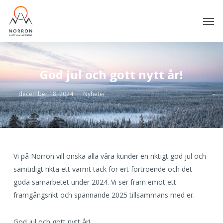
Skip
Men
to
main
content
God jul och gott nytt år!
december 18, 2024
Nyheter
Vi på Norron vill önska alla våra kunder en riktigt god jul och
samtidigt rikta ett varmt tack för ert förtroende och det
goda samarbetet under 2024. Vi ser fram emot ett
framgångsrikt och spännande 2025 tillsammans med er.
God jul och gott nytt år!