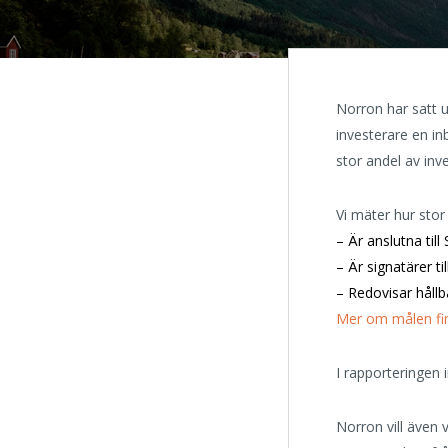
Norron har satt u
investerare en in
stor andel av inv
Vi mäter hur sto
– Är anslutna till
– Är signatärer t
– Redovisar hållba
Mer om målen finn
I rapporteringen
Norron vill även v