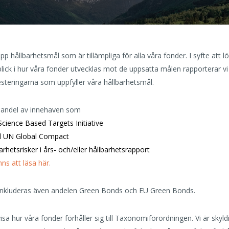
pp hållbarhetsmål som är tillämpliga för alla våra fonder. I syfte att 
blick i hur våra fonder utvecklas mot de uppsatta målen rapporterar v
esteringarna som uppfyller våra hållbarhetsmål.
r andel av innehaven som
 Science Based Targets Initiative
ill UN Global Compact
rhetsrisker i års- och/eller hållbarhetsrapport
s att läsa här.
 inkluderas även andelen Green Bonds och EU Green Bonds.
isa hur våra fonder förhåller sig till Taxonomiförordningen. Vi är skyld