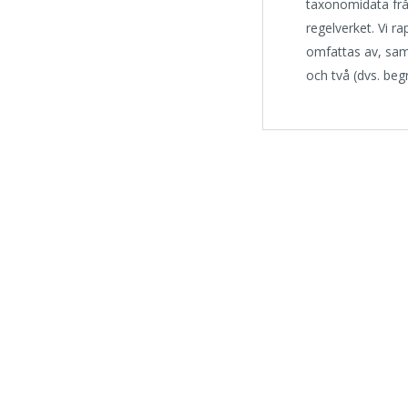
taxonomidata från 
regelverket. Vi r
omfattas av, samt 
och två (dvs. beg