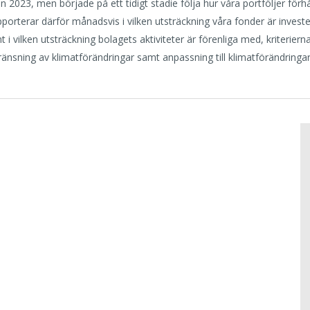
2023, men började på ett tidigt stadie följa hur våra portföljer förhåll
apporterar därför månadsvis i vilken utsträckning våra fonder är inves
i vilken utsträckning bolagets aktiviteter är förenliga med, kriteriern
ränsning av klimatförändringar samt anpassning till klimatförändringar