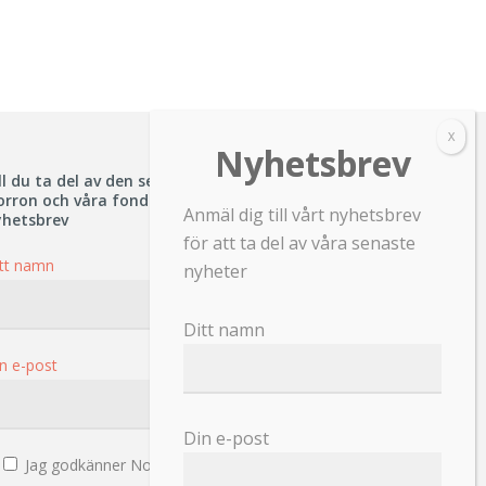
ll du ta del av den senaste informationen om
orron och våra fonder – prenumerera på vårt
Anmäl dig till vårt nyhetsbrev
yhetsbrev
för att ta del av våra senaste
tt namn
nyheter
Ditt namn
n e-post
Din e-post
Jag godkänner Norrons
integritetspolicy