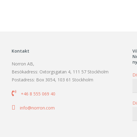
Kontakt
Vi
N
n
Norron AB,
Besökadress: Oxtorgsgatan 4, 111 57 Stockholm
Di
Postadress: Box 3054, 103 61 Stockholm

+46 8 555 069 40
Di

info@norron.com