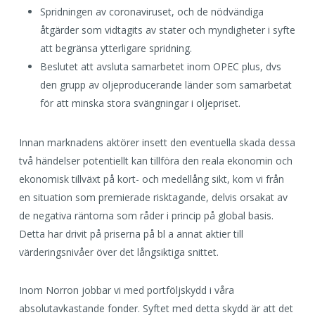
Spridningen av coronaviruset, och de nödvändiga
åtgärder som vidtagits av stater och myndigheter i syfte
att begränsa ytterligare spridning.
Beslutet att avsluta samarbetet inom OPEC plus, dvs
den grupp av oljeproducerande länder som samarbetat
för att minska stora svängningar i oljepriset.
Innan marknadens aktörer insett den eventuella skada dessa
två händelser potentiellt kan tillföra den reala ekonomin och
ekonomisk tillväxt på kort- och medellång sikt, kom vi från
en situation som premierade risktagande, delvis orsakat av
de negativa räntorna som råder i princip på global basis.
Detta har drivit på priserna på bl a annat aktier till
värderingsnivåer över det långsiktiga snittet.
Inom Norron jobbar vi med portföljskydd i våra
absolutavkastande fonder. Syftet med detta skydd är att det