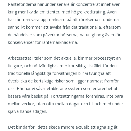
Räntefonderna har under senare år koncentrerat innehaven
kring mer likvida emittenter, med högre kreditrating. Även
här får man vara uppmärksam på att rörelserna i fonderna
sannolikt kommer att avvika från det traditionella, eftersom
de händelser som påverkar börserna, naturligt nog även får
konsekvenser för räntemarknaderna.
Arbetssättet i tider som det aktuella, blir mer processtyrt än
tidigare, och nödvändigtvis mer kortsiktigt. Istället för den
traditionella långsiktiga förvaltningen blir vi tvungna att
överblicka de kortsiktiga risker som ligger närmast framför
oss. Här har vi såväl etablerade system som erfarenhet att
basera våra beslut på. Förutsättningarna förändras, inte bara
mellan veckor, utan ofta mellan dagar och till och med under
själva handelsdagen.
Det blir därför i detta skede mindre aktuellt att ägna sig åt