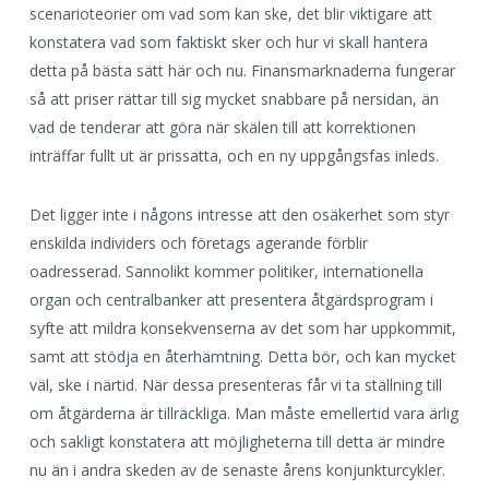
scenarioteorier om vad som kan ske, det blir viktigare att
konstatera vad som faktiskt sker och hur vi skall hantera
detta på bästa sätt här och nu. Finansmarknaderna fungerar
så att priser rättar till sig mycket snabbare på nersidan, än
vad de tenderar att göra när skälen till att korrektionen
inträffar fullt ut är prissatta, och en ny uppgångsfas inleds.
Det ligger inte i någons intresse att den osäkerhet som styr
enskilda individers och företags agerande förblir
oadresserad. Sannolikt kommer politiker, internationella
organ och centralbanker att presentera åtgärdsprogram i
syfte att mildra konsekvenserna av det som har uppkommit,
samt att stödja en återhämtning. Detta bör, och kan mycket
väl, ske i närtid. När dessa presenteras får vi ta ställning till
om åtgärderna är tillräckliga. Man måste emellertid vara ärlig
och sakligt konstatera att möjligheterna till detta är mindre
nu än i andra skeden av de senaste årens konjunkturcykler.